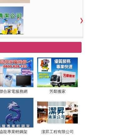
聯合家電服務網
芳鄰搬家
協龍專業輕鋼架
潔昇工程有限公司