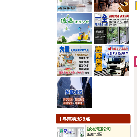
滅蟑
滅鼠
除蟲
白蟻防治
滅蚊
除臭工程
抽水肥
下水道清洗
儲油槽清洗
汙水池處理
洗水塔
通水溝
通水管
通馬桶
拋光打蠟
地板打蠟
石材保養
石材美容
鐘點清潔工
專業清潔特選
駐點包月
不定時派遣
誠炫清潔公司
定時派遣
服務地區：