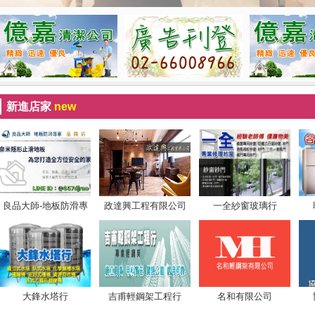
新進店家
new
良品大師-地板防滑專
政達興工程有限公司
一全紗窗玻璃行
家-基隆店
大鋒水塔行
吉甫輕鋼架工程行
名和有限公司