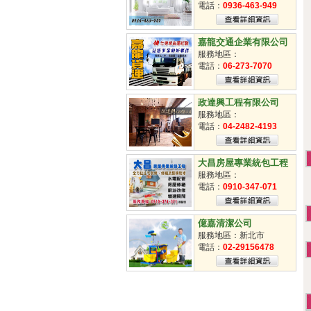
掃街車派遣
電話：
0936-463-949
臨時工
清潔工
嘉龍交通企業有限公司
服務地區：
電話：
06-273-7070
政達興工程有限公司
服務地區：
電話：
04-2482-4193
大昌房屋專業統包工程
服務地區：
電話：
0910-347-071
億嘉清潔公司
服務地區：新北市
電話：
02-29156478