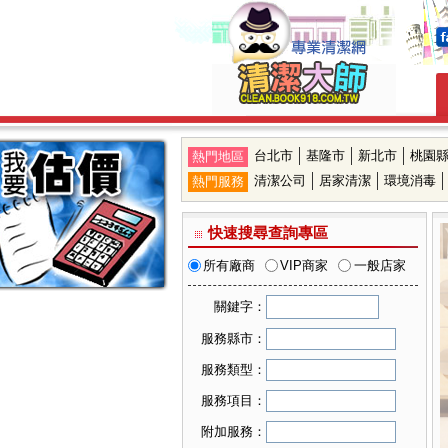
台北市
基隆市
新北市
桃園
熱門地區
清潔公司
居家清潔
環境消毒
熱門服務
快速搜尋查詢專區
所有廠商
VIP商家
一般店家
關鍵字：
服務縣市：
可複選縣市
服務類型：
台北市
可複選服務類型
服務項目：
基隆市
居家清潔
可複選服務項目
新北市
附加服務：
機構清潔
桃園縣
廚房清潔