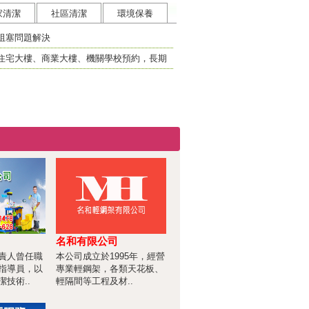
家清潔
社區清潔
環境保養
阻塞問題解決
住宅大樓、商業大樓、機關學校預約，長期
專案優惠。
名和有限公司
責人曾任職
本公司成立於1995年，經營
指導員，以
專業輕鋼架，各類天花板、
技術..
輕隔間等工程及材..