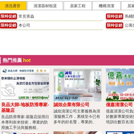
清洗通管
清潔器材租賃
居家工程
機構清潔
居
限時促銷
常見害蟲
限時促銷
馬桶
限時促銷
本公司
限時促銷
公寓
配合
熱門推薦
hot
良品大師-地板防滑專家-
誠炫企業有限公司
億嘉清潔公司
基隆店
誠炫清潔公司主要服務為清
億嘉清潔公司負
潔服務工作，累積至今已有
於數家專業技術
良品防滑專家-基隆店採用日
多年的好名聲，專業的..
培訓出數百名清潔
本專利奈米技術，專業的防
滑施工手法與服務精..