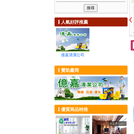
可複選附加服務
除蟲消毒
新竹市
浴室清潔
社區清潔
貨運、回頭車
新竹縣
陽台打掃
清洗通管
家電維修
苗栗縣
地毯清洗
環境保養
搬家
人氣好評推薦
台中市
大掃除
清潔器材租賃
油漆粉刷
彰化縣
裝潢清潔
居家工程
建築物拆除
南投縣
交屋清潔
隔熱工程
雲林縣
沙發清洗
廢棄物清運
嘉義市
地板清潔
壁癌處理
嘉義縣
大樓外牆玻璃
億嘉清潔公司
抓漏防水
台南市
無塵室清潔
高雄市
屋頂清洗
贊助廠商
屏東縣
招牌清洗
宜蘭縣
油漆工程
花蓮縣
辦公家具清潔
台東縣
泳池清洗
澎湖縣
辦公室清潔
金門縣
外牆清洗
優質商品特推
連江縣
環境消毒
化糞池投藥
殺菌消毒
除跳蚤