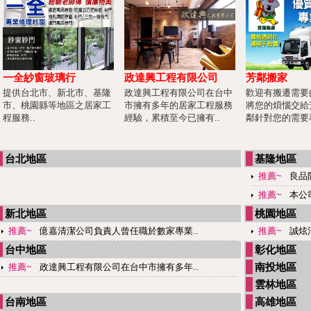
一全紗窗玻璃行
政達興工程有限公司
芳鄰搬家
提供台北市、新北市、基隆
政達興工程有限公司在台中
歡迎有搬遷需要
市、桃園縣等地區之居家工
市擁有多年的居家工程服務
將您的煩惱交給
程服務..
經驗，累積至今已擁有..
鄰針對您的需要和
台北地區
基隆地區
推薦~
良品
推薦~
本公
新北地區
桃園地區
推薦~
億嘉清潔公司負責人曾任職於數家專業..
推薦~
誠炫
台中地區
彰化地區
南投地區
推薦~
政達興工程有限公司在台中市擁有多年..
雲林地區
台南地區
高雄地區