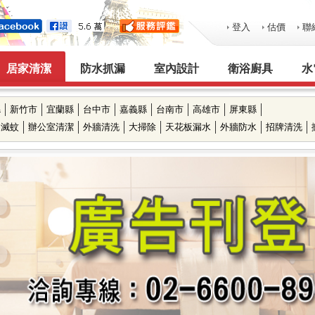
登入
估價
聯
居家清潔
防水抓漏
室內設計
衛浴廚具
水
縣
新竹市
宜蘭縣
台中市
嘉義縣
台南市
高雄市
屏東縣
滅蚊
辦公室清潔
外牆清洗
大掃除
天花板漏水
外牆防水
招牌清洗