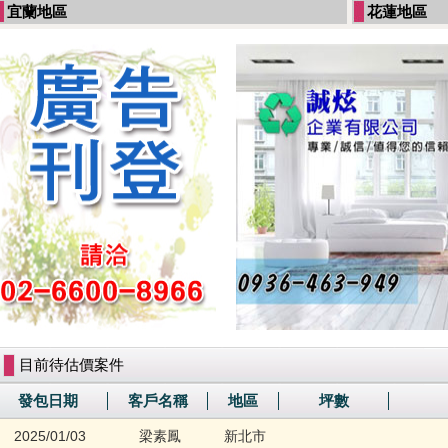
宜蘭地區
花蓮地區
目前待估價案件
發包日期
客戶名稱
地區
坪數
2025/01/03
梁素鳳
新北市