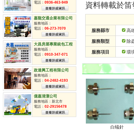
掃街車派遣
電話：
0936-463-949
資料轉載於笛
臨時工
清潔工
嘉龍交通企業有限公司
服務地區：
電話：
06-273-7070
服務縣市
高
服務類型
除
大昌房屋專業統包工程
服務地區：
服務項目
環
電話：
0910-347-071
政達興工程有限公司
服務地區：
電話：
04-2482-4193
億嘉清潔公司
服務地區：新北市
電話：
02-29156478
白蟻針