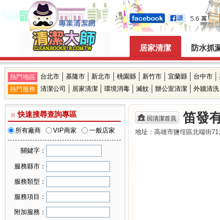
居家清潔
防水抓
台北市
基隆市
新北市
桃園縣
新竹市
宜蘭縣
台中市
熱門地區
清潔公司
居家清潔
環境消毒
滅蚊
辦公室清潔
外牆清洗
熱門服務
快速搜尋查詢專區
笛發
回清潔首頁
所有廠商
VIP商家
一般店家
地址：高雄市鹽埕區北端街71之1
關鍵字：
服務縣市：
可複選縣市
服務類型：
台北市
可複選服務類型
服務項目：
基隆市
居家清潔
可複選服務項目
新北市
附加服務：
機構清潔
桃園縣
廚房清潔