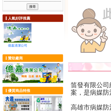
可複選附加服務
除蟲消毒
新竹市
浴室清潔
社區清潔
貨運、回頭車
新竹縣
陽台打掃
清洗通管
家電維修
苗栗縣
地毯清洗
環境保養
搬家
人氣好評推薦
台中市
大掃除
清潔器材租賃
油漆粉刷
彰化縣
裝潢清潔
居家工程
建築物拆除
南投縣
交屋清潔
隔熱工程
雲林縣
沙發清洗
廢棄物清運
嘉義市
地板清潔
壁癌處理
嘉義縣
大樓外牆玻璃
億嘉清潔公司
抓漏防水
台南市
無塵室清潔
高雄市
屋頂清洗
贊助廠商
屏東縣
招牌清洗
宜蘭縣
油漆工程
花蓮縣
辦公家具清潔
台東縣
泳池清洗
澎湖縣
辦公室清潔
笛發有限公司
金門縣
外牆清洗
優質商品特推
案，是病媒防
連江縣
環境消毒
化糞池投藥
殺菌消毒
高雄市病媒防
除跳蚤