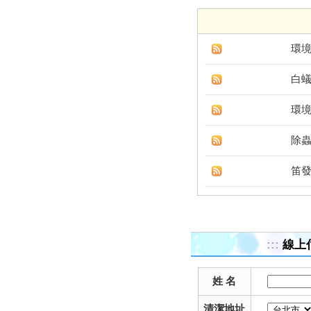
環
白
環
除
笛
:::
線上
姓 名
清潔地址