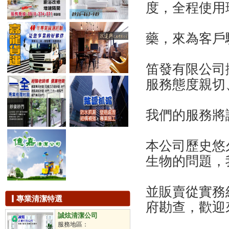
滅蟑
度，全程使用
滅鼠
除蟲
白蟻防治
藥，來為客戶
滅蚊
除臭工程
抽水肥
笛發有限公司
下水道清洗
服務態度親切
儲油槽清洗
汙水池處理
洗水塔
我們的服務將
通水溝
通水管
通馬桶
本公司歷史悠
拋光打蠟
生物的問題，
地板打蠟
石材保養
石材美容
並販賣從實務
鐘點清潔工
專業清潔特選
駐點包月
府勘查，歡迎
不定時派遣
誠炫清潔公司
定時派遣
服務地區：