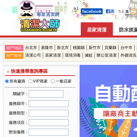
居家清潔
防水抓
台北市
基隆市
新北市
桃園縣
新竹市
宜蘭縣
台中市
熱門地區
清潔公司
居家清潔
環境消毒
滅蚊
辦公室清潔
外牆清洗
熱門服務
快速搜尋查詢專區
所有廠商
VIP商家
一般店家
關鍵字：
服務縣市：
可複選縣市
服務類型：
台北市
可複選服務類型
服務項目：
基隆市
居家清潔
可複選服務項目
新北市
附加服務：
機構清潔
桃園縣
廚房清潔