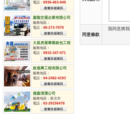
掃街車派遣
電話：
0936-463-949
臨時工
清潔工
嘉龍交通企業有限公司
服務地區：
電話：
06-273-7070
我同意將我
同意條款
大昌房屋專業統包工程
服務地區：
電話：
0910-347-071
政達興工程有限公司
服務地區：
電話：
04-2482-4193
億嘉清潔公司
服務地區：新北市
電話：
02-29156478