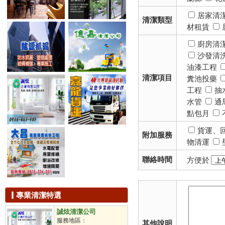
滅蟑
滅鼠
居家清
清潔類型
除蟲
材租賃
白蟻防治
滅蚊
廚房清
除臭工程
沙發清
抽水肥
油漆工程
下水道清洗
清潔項目
糞池投藥
儲油槽清洗
工程
抽
汙水池處理
水管
通
洗水塔
點包月
通水溝
通水管
貨運、
附加服務
通馬桶
物清運
拋光打蠟
地板打蠟
聯絡時間
方便於
石材保養
石材美容
鐘點清潔工
專業清潔特選
駐點包月
不定時派遣
誠炫清潔公司
定時派遣
服務地區：
其他說明