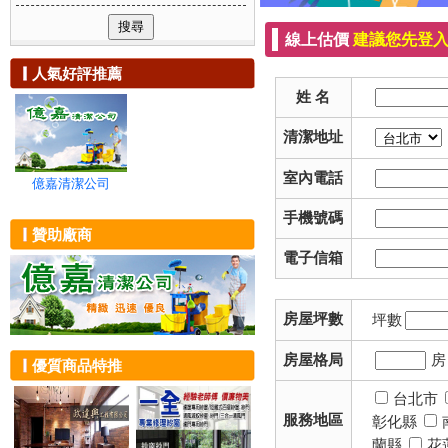
可複選附加服務
除蟲消毒
新竹市
浴室清潔
社區清潔
貨運、回頭車
新竹縣
陽台打掃
線上估價
建議您先登
清洗通管
家電維修
苗栗縣
地毯清洗
環境保養
搬家
人氣好評推薦
台中市
大掃除
清潔器材租賃
油漆粉刷
姓 名
彰化縣
裝潢清潔
居家工程
建築物拆除
南投縣
交屋清潔
隔熱工程
清潔地址
雲林縣
沙發清洗
廢棄物清運
嘉義市
地板清潔
壁癌處理
室內電話
嘉義縣
大樓外牆玻璃
億嘉清潔公司
抓漏防水
台南市
無塵室清潔
手機號碼
高雄市
屋頂清洗
贊助廠商
屏東縣
招牌清洗
電子信箱
宜蘭縣
油漆工程
花蓮縣
辦公家具清潔
台東縣
泳池清洗
房屋坪數
坪數
澎湖縣
辦公室清潔
金門縣
外牆清洗
房屋格局
優質商品特推
連江縣
環境消毒
化糞池投藥
台北市
殺菌消毒
服務地區
彰化縣
除跳蚤
蘭縣
花