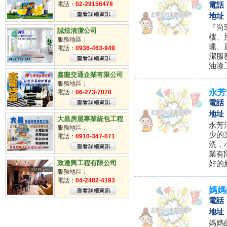
掃街車派遣
電話：
02-29156478
電話：
臨時工
地址
清潔工
『尚
誠炫清潔公司
樓、
服務地區：
蠟、
電話：
0936-463-949
潔服
油漆
嘉龍交通企業有限公司
服務地區：
永芳
電話：
06-273-7070
電話：
地址
大昌房屋專業統包工程
永芳
服務地區：
少的
電話：
0910-347-071
洗，
業有
政達興工程有限公司
好的
服務地區：
電話：
04-2482-4193
媽媽
電話：
地址
媽媽