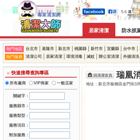
居家清潔
防水抓
台北市
基隆市
新北市
桃園縣
新竹市
宜蘭縣
台中市
熱門地區
清潔公司
居家清潔
環境消毒
滅蚊
辦公室清潔
外牆清洗
熱門服務
快速搜尋查詢專區
瑞凰
回清潔首頁
所有廠商
VIP商家
一般店家
地址：新北市板橋區金門街109巷2
關鍵字：
服務縣市：
可複選縣市
服務類型：
台北市
可複選服務類型
服務項目：
基隆市
居家清潔
可複選服務項目
新北市
附加服務：
機構清潔
桃園縣
廚房清潔