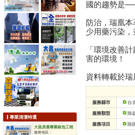
滅蟑
國的趨勢是─
滅鼠
除蟲
白蟻防治
防治，瑞凰本
滅蚊
少用藥污染，
除臭工程
抽水肥
下水道清洗
「環境改善計
儲油槽清洗
害的環境！
汙水池處理
洗水塔
通水溝
資料轉載於瑞
通水管
通馬桶
拋光打蠟
地板打蠟
石材保養
服務縣市
台
石材美容
鐘點清潔工
服務類型
除
專業清潔特選
駐點包月
服務項目
除
不定時派遣
大昌房屋專業統包工程
定時派遣
服務地區：