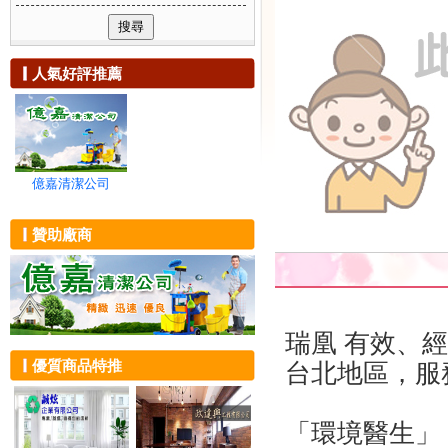
可複選附加服務
除蟲消毒
新竹市
浴室清潔
社區清潔
貨運、回頭車
新竹縣
陽台打掃
清洗通管
家電維修
苗栗縣
地毯清洗
環境保養
搬家
人氣好評推薦
台中市
大掃除
清潔器材租賃
油漆粉刷
彰化縣
裝潢清潔
居家工程
建築物拆除
南投縣
交屋清潔
隔熱工程
雲林縣
沙發清洗
廢棄物清運
嘉義市
地板清潔
壁癌處理
嘉義縣
大樓外牆玻璃
億嘉清潔公司
抓漏防水
台南市
無塵室清潔
高雄市
屋頂清洗
贊助廠商
屏東縣
招牌清洗
宜蘭縣
油漆工程
花蓮縣
辦公家具清潔
台東縣
泳池清洗
澎湖縣
辦公室清潔
瑞凰 有效、
金門縣
外牆清洗
優質商品特推
台北地區，服
連江縣
環境消毒
化糞池投藥
殺菌消毒
「環境醫生」
除跳蚤