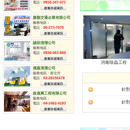
掃街車派遣
電話：
0910-347-071
臨時工
清潔工
嘉龍交通企業有限公司
服務地區：
電話：
06-273-7070
誠炫清潔公司
服務地區：
電話：
0936-463-949
消毒除蟲工程
億嘉清潔公司
服務地區：新北市
電話：
02-29156478
針
政達興工程有限公司
服務地區：
針
電話：
04-2482-4193