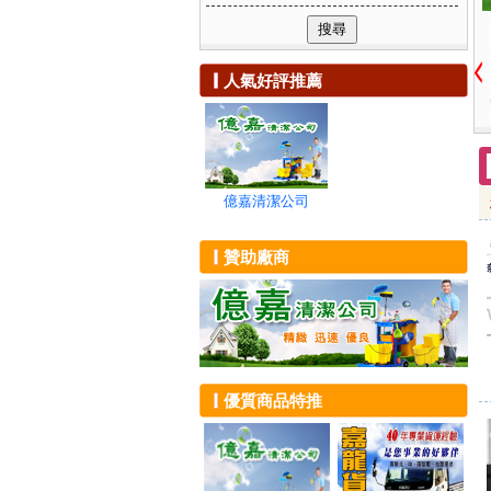
可複選附加服務
除蟲消毒
新竹市
浴室清潔
社區清潔
貨運、回頭車
新竹縣
陽台打掃
清洗通管
家電維修
苗栗縣
地毯清洗
環境保養
搬家
人氣好評推薦
台中市
大掃除
清潔器材租賃
油漆粉刷
彰化縣
裝潢清潔
居家工程
建築物拆除
南投縣
交屋清潔
隔熱工程
雲林縣
沙發清洗
廢棄物清運
嘉義市
地板清潔
壁癌處理
嘉義縣
大樓外牆玻璃
億嘉清潔公司
抓漏防水
台南市
無塵室清潔
高雄市
屋頂清洗
贊助廠商
屏東縣
招牌清洗
宜蘭縣
油漆工程
花蓮縣
辦公家具清潔
台東縣
泳池清洗
澎湖縣
辦公室清潔
金門縣
外牆清洗
優質商品特推
連江縣
環境消毒
化糞池投藥
殺菌消毒
除跳蚤