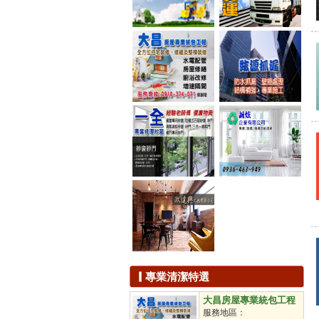
滅蟑
滅鼠
除蟲
白蟻防治
滅蚊
除臭工程
抽水肥
下水道清洗
儲油槽清洗
汙水池處理
洗水塔
通水溝
通水管
通馬桶
拋光打蠟
地板打蠟
石材保養
石材美容
鐘點清潔工
專業清潔特選
駐點包月
不定時派遣
大昌房屋專業統包工程
定時派遣
服務地區：