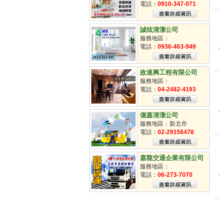
掃街車派遣
電話：
0910-347-071
臨時工
清潔工
誠炫清潔公司
服務地區：
電話：
0936-463-949
政達興工程有限公司
服務地區：
電話：
04-2482-4193
億嘉清潔公司
服務地區：新北市
電話：
02-29156478
嘉龍交通企業有限公司
服務地區：
電話：
06-273-7070