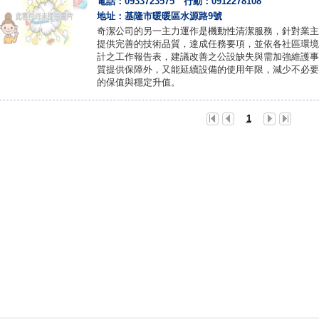
電話：0933723575 行動：0912278108
地址：基隆市暖暖區水源路9號
奇潔公司的另一主力運作是機動性清潔服務，針對業主
提供完善的技術品質，達成任務要項，並依各社區環境
計之工作報告表，建議改善之公設缺失與需加強維護事
質提供保障外，又能延續設備的使用年限，減少不必要
的保值與穩定升值。
1