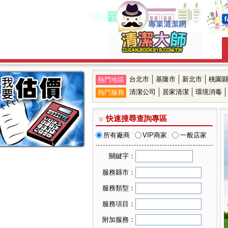
台北市
基隆市
新北市
桃園
熱門地區
清潔公司
居家清潔
環境消毒
熱門服務
快速搜尋查詢專區
所有廠商
VIP商家
一般店家
關鍵字：
服務縣市：
可複選縣市
服務類型：
台北市
可複選服務類型
服務項目：
基隆市
居家清潔
可複選服務項目
新北市
附加服務：
機構清潔
桃園縣
廚房清潔