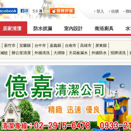
登入
估價
聯
居家清潔
防水抓漏
室內設計
衛浴廚具
水
縣
新竹市
宜蘭縣
台中市
嘉義縣
台南市
高雄市
屏東縣
滅蚊
辦公室清潔
外牆清洗
大掃除
天花板漏水
外牆防水
招牌清洗