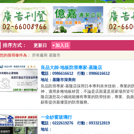
排序方式：
更新日
加入日
您的搜尋條件為：
所有廠商 基隆市
良品大師-地板防滑專家-基隆店
電話：0986616612 行動：0986616612
地址：基隆市深美街
良品防滑專家-基隆店採用日本專利奈米技術，專業的
神，適用多種地板材質，不論是店面還是居家場所皆可
隆店讓您花小錢就能擁有專業的防滑技術，專業、負責
顧客提供最優質的防滑服務。
一全紗窗玻璃行
電話：0222619276 行動：0933212819
地址：