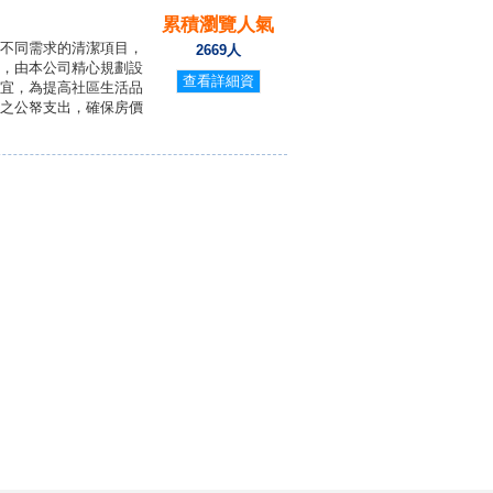
累積瀏覽人氣
不同需求的清潔項目，
2669人
，由本公司精心規劃設
查看詳細資
宜，為提高社區生活品
料
之公帑支出，確保房價