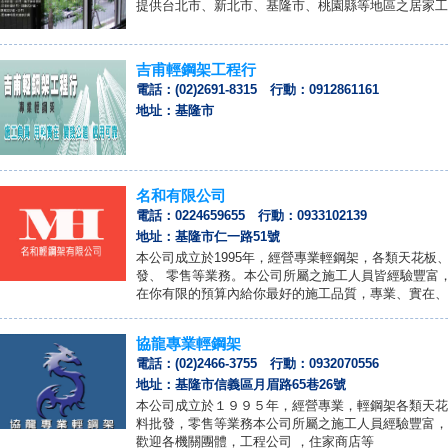
提供台北市、新北市、基隆市、桃園縣等地區之居家工
吉甫輕鋼架工程行
電話：(02)2691-8315 行動：0912861161
地址：基隆市
名和有限公司
電話：0224659655 行動：0933102139
地址：基隆市仁一路51號
本公司成立於1995年，經營專業輕鋼架，各類天花板
發、 零售等業務。本公司所屬之施工人員皆經驗豐富
在你有限的預算內給你最好的施工品質，專業、實在、
協龍專業輕鋼架
電話：(02)2466-3755 行動：0932070556
地址：基隆市信義區月眉路65巷26號
本公司成立於１９９５年，經營專業，輕鋼架各類天花
料批發，零售等業務本公司所屬之施工人員經驗豐富，
歡迎各機關團體，工程公司 ，住家商店等