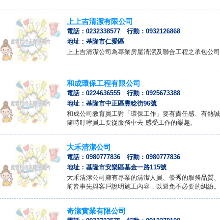
上上吉清潔有限公司
電話：0232338577 行動：0932126868
地址：基隆市仁愛區
上上吉清潔公司為專業房屋清潔及聯合工程之承包公司
和成環保工程有限公司
電話：0224636555 行動：0925673388
地址：基隆市中正區豐稔街96號
和成公司教育員工對「環保工作」要有責任感、有熱誠
隨時叮嚀員工要從服務中去 感受工作的樂趣。
大禾清潔公司
電話：0980777836 行動：0980777836
地址：基隆市安樂區基金一路115號
大禾清潔公司擁有專業的清潔人員、優秀的服務品質、
前皆事先與客戶說明施工內容，以避免不必要的糾紛。
奇潔實業有限公司